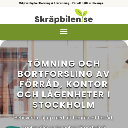
Miljövänlig bortforsling & återvinning – För ett hållbart Sverige
TÖMNING OCH
BORTFORSLING AV
FÖRRÅD, KONTOR
OCH LÄGENHETER I
STOCKHOLM
Behöver du hjälp med att tömma ett förråd,
kontor eller en lägenhet i Stockholm?