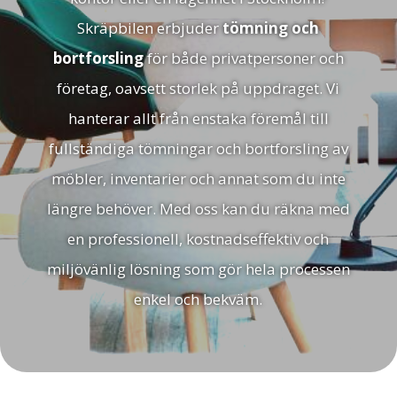
Skräpbilen erbjuder
tömning och
bortforsling
för både privatpersoner och
företag, oavsett storlek på uppdraget. Vi
hanterar allt från enstaka föremål till
fullständiga tömningar och bortforsling av
möbler, inventarier och annat som du inte
längre behöver. Med oss kan du räkna med
en professionell, kostnadseffektiv och
miljövänlig lösning som gör hela processen
enkel och bekväm.