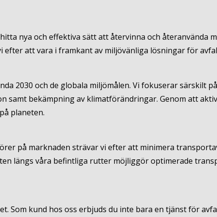
att hitta nya och effektiva sätt att återvinna och återanvända
i efter att vara i framkant av miljövänliga lösningar för avfa
genda 2030 och de globala miljömålen. Vi fokuserar särskilt 
 samt bekämpning av klimatförändringar. Genom att aktivt b
 på planeten.
rer på marknaden strävar vi efter att minimera transport
ten längs våra befintliga rutter möjliggör optimerade tran
et. Som kund hos oss erbjuds du inte bara en tjänst för avf