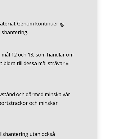
 material. Genom kontinuerlig
llshantering.
på mål 12 och 13, som handlar om
idra till dessa mål strävar vi
avstånd och därmed minska vår
sportsträckor och minskar
allshantering utan också