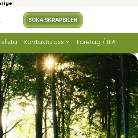
erige
BOKA SKRÄPBILEN
e
islista
Kontakta oss
Företag / BRF
E