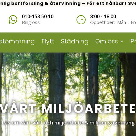
nlig bortforsling & återvinning – För ett hållbart Sv
010-153 50 10
8:00 - 18:00

}
Ring oss
Öppettider
: Mån – Fr
otömmning
Flytt
Städning
Om oss
Pr
VÅRT MILJÖARBET
Läs om vårt
vårt och miljöarbete & miljöengagemang