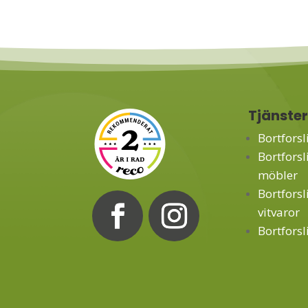
Tjänste
Bortforsl
Bortforsl
möbler
Bortforsl
vitvaror
Bortforsl