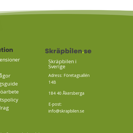
tion
ensioner
Skräpbilen i
Sverige
rågor
Adress: Företagsallén
14B
ngsguide
jöarbete
184 40 Åkersberga
etspolicy
E-post:
drag
info@skrapbilen.se