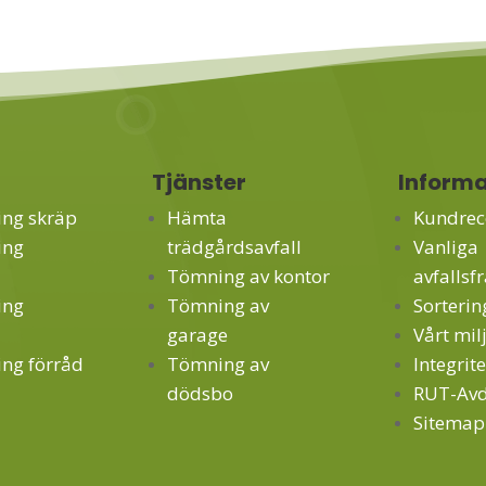
r
Tjänster
Informa
ing skräp
Hämta
Kundrec
ing
trädgårdsavfall
Vanliga
Tömning av kontor
avfallsf
ing
Tömning av
Sorteri
garage
Vårt mil
ing förråd
Tömning av
Integrit
dödsbo
RUT-Av
Sitemap