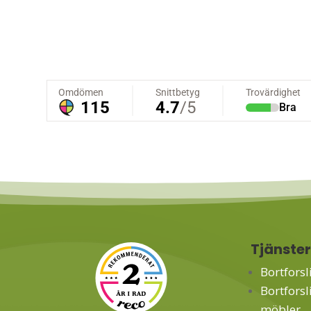
Tjänste
Bortforsl
Bortforsl
möbler