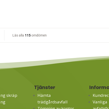
r
Tjänster
Informa
ing skräp
Hämta
Kundrec
ing
trädgårdsavfall
Vanliga
Tömning av kontor
avfallsf