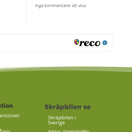
Inga kommentarer att visa.
tion
ensioner
Skräpbilen i
Sverige
rågor
Adress: Företagsallén