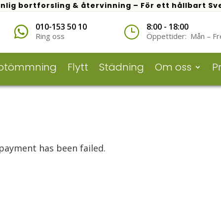
nlig bortforsling & återvinning – För ett hållbart Sv
010-153 50 10
8:00 - 18:00

}
Ring oss
Öppettider
: Mån – Fr
otömmning
Flytt
Städning
Om oss
Pr
payment has been failed.