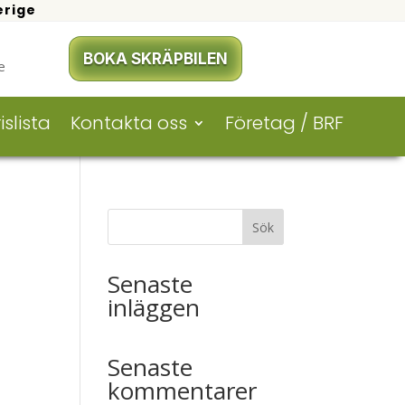
erige
BOKA SKRÄPBILEN
e
islista
Kontakta oss
Företag / BRF
Sök
Senaste
inläggen
Senaste
kommentarer