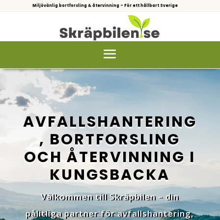
Miljövänlig bortforsling & återvinning – För ett hållbart Sverige
AVFALLSHANTERING
, BORTFORSLING
OCH ÅTERVINNING I
KUNGSBACKA
Välkommen till Skräpbilen – din
pålitliga partner för avfallshantering,