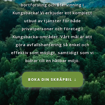
bortforsling och återvinning i
Kungsbacka! Vi erbjuder ett komplett
utbud av tjänster för både
privatpersoner och företag i
Kungsbacka-området. Vårt mål är att
göra avfallshantering så enkel och
effektiv som möjligt, samtidigt som vi
bidrar till en hållbar miljö.
BOKA DIN SKRÄPBIL