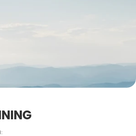
NNING
l: