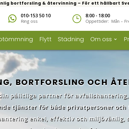
nlig bortforsling & återvinning – För ett hållbart Sv
010-153 50 10
8:00 - 18:00

}
Ring oss
Öppettider
: Mån – Fr
otömmning
Flytt
Städning
Om oss
Pr
G, BORTFORSLING OCH ÅTE
in pålitliga partner för avfallshantering
nde tjänster för både privatpersoner och
hantering enkel, effektiv och miljövänlig, 