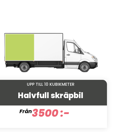
UPP TILL 10 KUBIKMETER
Halvfull skräpbil
3500 :-
Från