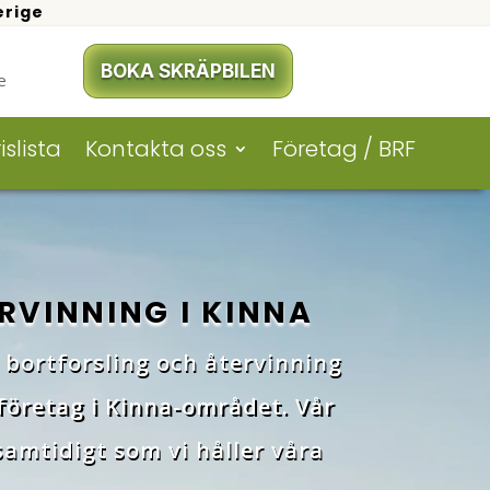
erige
BOKA SKRÄPBILEN
e
islista
Kontakta oss
Företag / BRF
RVINNING I KINNA
, bortforsling och återvinning
 företag i Kinna-området. Vår
samtidigt som vi håller våra