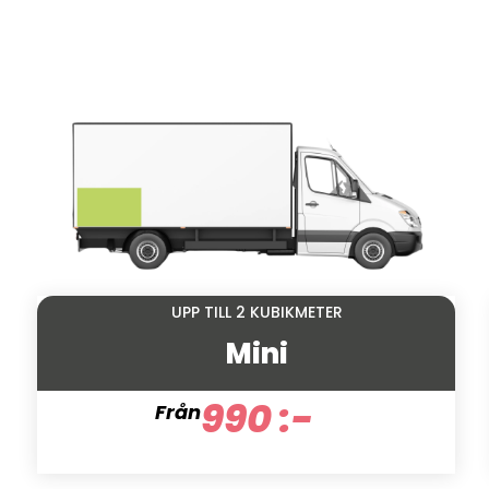
UPP TILL 2 KUBIKMETER
Mini
990 :-
Från