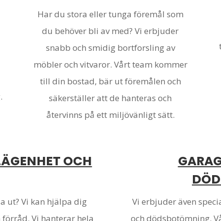
Har du stora eller tunga föremål som
du behöver bli av med? Vi erbjuder
snabb och smidig bortforsling av
möbler och vitvaror. Vårt team kommer
till din bostad, bär ut föremålen och
.
säkerställer att de hanteras och
återvinns på ett miljövänligt sätt.
LÄGENHET OCH
GARA
DÖD
sa ut? Vi kan hjälpa dig
Vi erbjuder även spec
förråd. Vi hanterar hela
och dödsbotömning. Vår