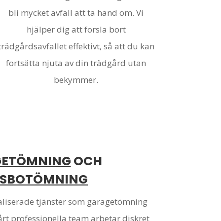
bli mycket avfall att ta hand om. Vi
hjälper dig att forsla bort
trädgårdsavfallet effektivt, så att du kan
fortsätta njuta av din trädgård utan
bekymmer.
GETÖMNING
OCH
SBOTÖMNING
ialiserade tjänster som garagetömning
t professionella team arbetar diskret