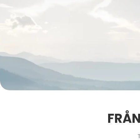
FRÅN
T