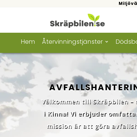
Miljövä
Hem
Återvinningstjänster
Dödsb
AVFALLSHANTERIN
Välkommen till Skräpbilen – d
i Kinna! Vi erbjuder omfatta
mission är att göra avfalls